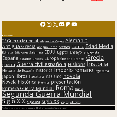
Facebook
Instagram
X
Discord
Patreon
YouTube
Sorpresa
Alemania
2ª Guerra Mundial.
Alejandro Magno
Edad Media
Antigua Grecia
cómic
Atenas
antigua Roma
EEUU
Egipto
Ensayo
entrevista
Edhasa
Ediciones Salamina
Grecia
España
Europa
Estados Unidos
filosofía
Francia
historia
Guerra civil española
Hislibris
guerra
Imperio romano
histórica
Historia de España
Inglaterra
novela
libros
Japón
nazismo
literatura
presentación
Novela histórica
Premios
Roma
Primera Guerra Mundial
Rusia
Segunda Guerra Mundial
Siglo XIX
siglo XX
siglo XVI
Viajes
vikingos
Todos los derechos pertenecen a Hislibris Asociación cultural