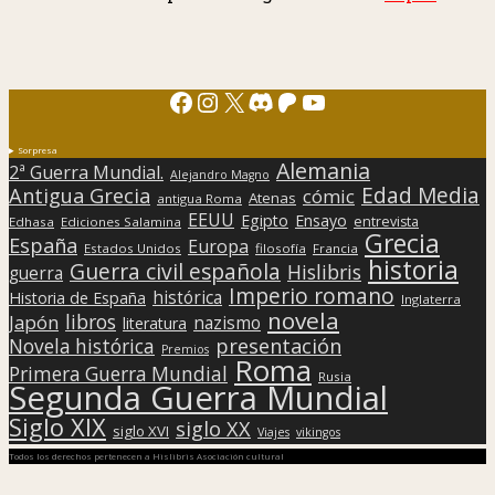
Facebook
Instagram
X
Discord
Patreon
YouTube
Sorpresa
Alemania
2ª Guerra Mundial.
Alejandro Magno
Edad Media
Antigua Grecia
cómic
Atenas
antigua Roma
EEUU
Egipto
Ensayo
entrevista
Edhasa
Ediciones Salamina
Grecia
España
Europa
Estados Unidos
filosofía
Francia
historia
Guerra civil española
Hislibris
guerra
Imperio romano
histórica
Historia de España
Inglaterra
novela
libros
Japón
nazismo
literatura
presentación
Novela histórica
Premios
Roma
Primera Guerra Mundial
Rusia
Segunda Guerra Mundial
Siglo XIX
siglo XX
siglo XVI
Viajes
vikingos
Todos los derechos pertenecen a Hislibris Asociación cultural