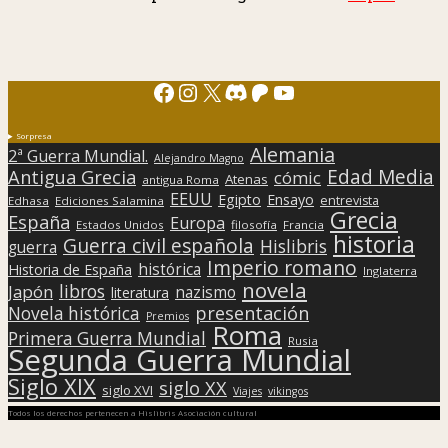
Facebook
Instagram
X
Discord
Patreon
YouTube
Sorpresa
Alemania
2ª Guerra Mundial.
Alejandro Magno
Edad Media
Antigua Grecia
cómic
Atenas
antigua Roma
EEUU
Egipto
Ensayo
entrevista
Edhasa
Ediciones Salamina
Grecia
España
Europa
Estados Unidos
filosofía
Francia
historia
Guerra civil española
Hislibris
guerra
Imperio romano
histórica
Historia de España
Inglaterra
novela
libros
Japón
nazismo
literatura
presentación
Novela histórica
Premios
Roma
Primera Guerra Mundial
Rusia
Segunda Guerra Mundial
Siglo XIX
siglo XX
siglo XVI
Viajes
vikingos
Todos los derechos pertenecen a Hislibris Asociación cultural