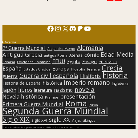
Facebook
Instagram
X
Discord
Patreon
YouTube
Sorpresa
Alemania
2ª Guerra Mundial.
Alejandro Magno
Edad Media
Antigua Grecia
cómic
Atenas
antigua Roma
EEUU
Egipto
Ensayo
entrevista
Edhasa
Ediciones Salamina
Grecia
España
Europa
Estados Unidos
filosofía
Francia
historia
Guerra civil española
Hislibris
guerra
Imperio romano
histórica
Historia de España
Inglaterra
novela
libros
Japón
nazismo
literatura
presentación
Novela histórica
Premios
Roma
Primera Guerra Mundial
Rusia
Segunda Guerra Mundial
Siglo XIX
siglo XX
siglo XVI
Viajes
vikingos
Todos los derechos pertenecen a Hislibris Asociación cultural