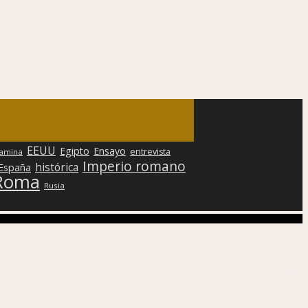
EEUU
Egipto
Ensayo
entrevista
lamina
Imperio romano
histórica
 España
Roma
Rusia