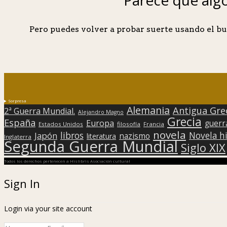
Pero puedes volver a probar suerte usando el bu
Sorpresa
Alemania
Antigua Gre
2ª Guerra Mundial.
Alejandro Magno
Grecia
España
Europa
guerr
Estados Unidos
filosofía
Francia
novela
libros
Japón
Novela hi
nazismo
literatura
Inglaterra
Segunda Guerra Mundial
Siglo XIX
Todos los derechos pertenecen a Hislibris Asociación cultural
Sign In
Login via your site account