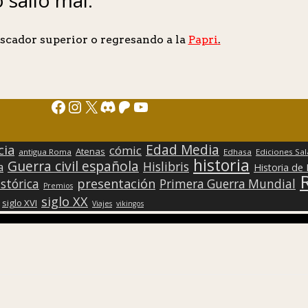
scador superior o regresando a la
Papri
.
Facebook
Instagram
X
Discord
Patreon
YouTube
Edad Media
cia
cómic
Atenas
antigua Roma
Edhasa
Ediciones Sa
historia
Guerra civil española
Hislibris
a
Historia de
presentación
stórica
Primera Guerra Mundial
Premios
siglo XX
siglo XVI
Viajes
vikingos