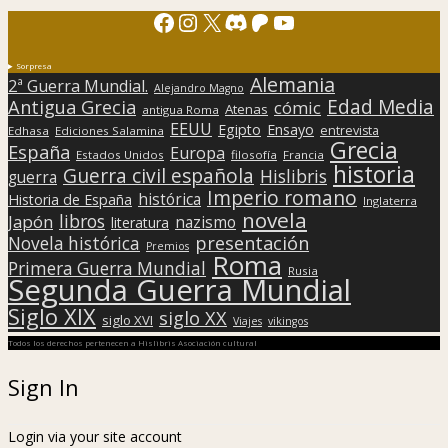
Facebook
Instagram
X
Discord
Patreon
YouTube
Sorpresa
Alemania
2ª Guerra Mundial.
Alejandro Magno
Edad Media
Antigua Grecia
cómic
Atenas
antigua Roma
EEUU
Egipto
Ensayo
entrevista
Edhasa
Ediciones Salamina
Grecia
España
Europa
Estados Unidos
filosofía
Francia
historia
Guerra civil española
Hislibris
guerra
Imperio romano
histórica
Historia de España
Inglaterra
novela
libros
Japón
nazismo
literatura
presentación
Novela histórica
Premios
Roma
Primera Guerra Mundial
Rusia
Segunda Guerra Mundial
Siglo XIX
siglo XX
siglo XVI
Viajes
vikingos
Todos los derechos pertenecen a Hislibris Asociación cultural
Sign In
Login via your site account