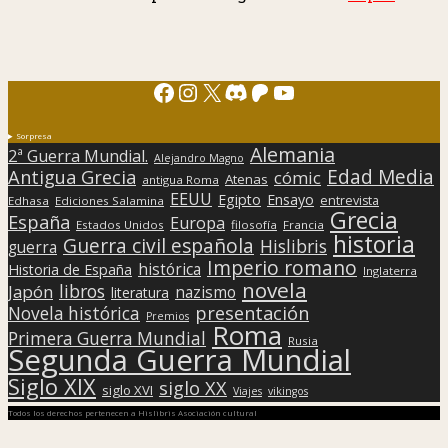
Facebook
Instagram
X
Discord
Patreon
YouTube
Sorpresa
Alemania
2ª Guerra Mundial.
Alejandro Magno
Edad Media
Antigua Grecia
cómic
Atenas
antigua Roma
EEUU
Egipto
Ensayo
entrevista
Edhasa
Ediciones Salamina
Grecia
España
Europa
Estados Unidos
filosofía
Francia
historia
Guerra civil española
Hislibris
guerra
Imperio romano
histórica
Historia de España
Inglaterra
novela
libros
Japón
nazismo
literatura
presentación
Novela histórica
Premios
Roma
Primera Guerra Mundial
Rusia
Segunda Guerra Mundial
Siglo XIX
siglo XX
siglo XVI
Viajes
vikingos
Todos los derechos pertenecen a Hislibris Asociación cultural