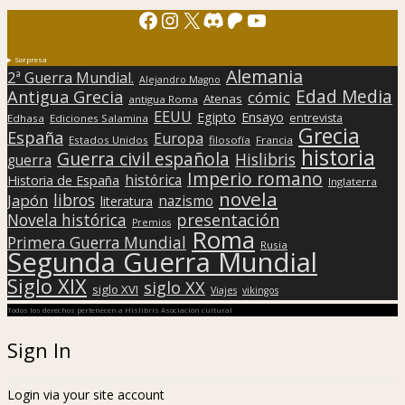
Facebook
Instagram
X
Discord
Patreon
YouTube
Sorpresa
Alemania
2ª Guerra Mundial.
Alejandro Magno
Edad Media
Antigua Grecia
cómic
Atenas
antigua Roma
EEUU
Egipto
Ensayo
entrevista
Edhasa
Ediciones Salamina
Grecia
España
Europa
Estados Unidos
filosofía
Francia
historia
Guerra civil española
Hislibris
guerra
Imperio romano
histórica
Historia de España
Inglaterra
novela
libros
Japón
nazismo
literatura
presentación
Novela histórica
Premios
Roma
Primera Guerra Mundial
Rusia
Segunda Guerra Mundial
Siglo XIX
siglo XX
siglo XVI
Viajes
vikingos
Todos los derechos pertenecen a Hislibris Asociación cultural
Sign In
Login via your site account