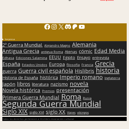
Facebook
Instagram
X
Discord
Patreon
YouTube
Sorpresa
Alemania
2ª Guerra Mundial.
Alejandro Magno
Edad Media
Antigua Grecia
cómic
Atenas
antigua Roma
EEUU
Egipto
Ensayo
entrevista
Edhasa
Ediciones Salamina
Grecia
España
Europa
Estados Unidos
filosofía
Francia
historia
Guerra civil española
Hislibris
guerra
Imperio romano
histórica
Historia de España
Inglaterra
novela
libros
Japón
nazismo
literatura
presentación
Novela histórica
Premios
Roma
Primera Guerra Mundial
Rusia
Segunda Guerra Mundial
Siglo XIX
siglo XX
siglo XVI
Viajes
vikingos
Todos los derechos pertenecen a Hislibris Asociación cultural