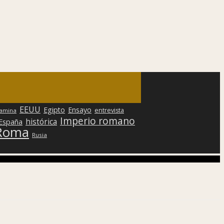
EEUU
Egipto
Ensayo
entrevista
lamina
Imperio romano
histórica
 España
Roma
Rusia