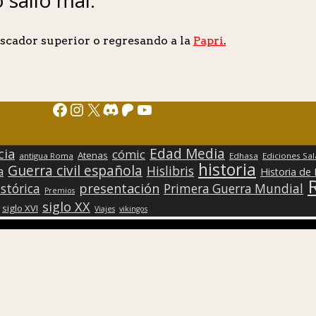
scador superior o regresando a la
Papri
.
Facebook
Instagram
X
Discord
Patreon
YouTube
Edad Media
cia
cómic
Atenas
antigua Roma
Edhasa
Ediciones Sa
historia
Guerra civil española
Hislibris
a
Historia de
presentación
stórica
Primera Guerra Mundial
Premios
siglo XX
siglo XVI
Viajes
vikingos