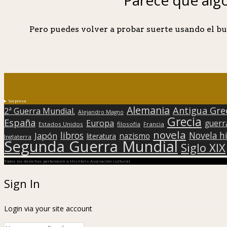
Pero puedes volver a probar suerte usando el bu
Sorpresa
Alemania
Antigua Gre
2ª Guerra Mundial.
Alejandro Magno
Grecia
España
Europa
guerr
Estados Unidos
filosofía
Francia
novela
libros
Japón
Novela hi
nazismo
literatura
Inglaterra
Segunda Guerra Mundial
Siglo XIX
Todos los derechos pertenecen a Hislibris Asociación cultural
Sign In
Login via your site account