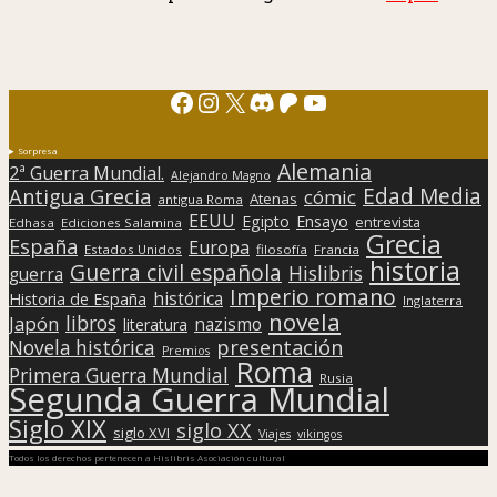
Facebook
Instagram
X
Discord
Patreon
YouTube
Sorpresa
Alemania
2ª Guerra Mundial.
Alejandro Magno
Edad Media
Antigua Grecia
cómic
Atenas
antigua Roma
EEUU
Egipto
Ensayo
entrevista
Edhasa
Ediciones Salamina
Grecia
España
Europa
Estados Unidos
filosofía
Francia
historia
Guerra civil española
Hislibris
guerra
Imperio romano
histórica
Historia de España
Inglaterra
novela
libros
Japón
nazismo
literatura
presentación
Novela histórica
Premios
Roma
Primera Guerra Mundial
Rusia
Segunda Guerra Mundial
Siglo XIX
siglo XX
siglo XVI
Viajes
vikingos
Todos los derechos pertenecen a Hislibris Asociación cultural