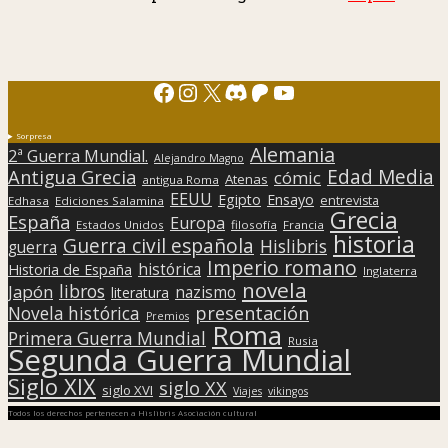
Facebook
Instagram
X
Discord
Patreon
YouTube
Sorpresa
Alemania
2ª Guerra Mundial.
Alejandro Magno
Edad Media
Antigua Grecia
cómic
Atenas
antigua Roma
EEUU
Egipto
Ensayo
entrevista
Edhasa
Ediciones Salamina
Grecia
España
Europa
Estados Unidos
filosofía
Francia
historia
Guerra civil española
Hislibris
guerra
Imperio romano
histórica
Historia de España
Inglaterra
novela
libros
Japón
nazismo
literatura
presentación
Novela histórica
Premios
Roma
Primera Guerra Mundial
Rusia
Segunda Guerra Mundial
Siglo XIX
siglo XX
siglo XVI
Viajes
vikingos
Todos los derechos pertenecen a Hislibris Asociación cultural