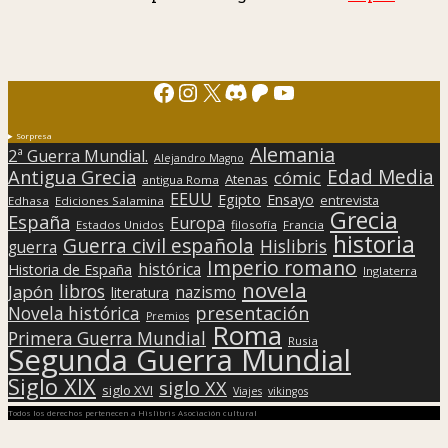
Facebook
Instagram
X
Discord
Patreon
YouTube
Sorpresa
Alemania
2ª Guerra Mundial.
Alejandro Magno
Edad Media
Antigua Grecia
cómic
Atenas
antigua Roma
EEUU
Egipto
Ensayo
entrevista
Edhasa
Ediciones Salamina
Grecia
España
Europa
Estados Unidos
filosofía
Francia
historia
Guerra civil española
Hislibris
guerra
Imperio romano
histórica
Historia de España
Inglaterra
novela
libros
Japón
nazismo
literatura
presentación
Novela histórica
Premios
Roma
Primera Guerra Mundial
Rusia
Segunda Guerra Mundial
Siglo XIX
siglo XX
siglo XVI
Viajes
vikingos
Todos los derechos pertenecen a Hislibris Asociación cultural