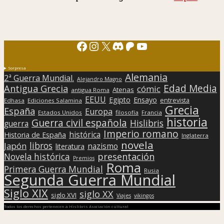
Facebook
Instagram
X
Discord
Patreon
YouTube
Sorpresa
Alemania
2ª Guerra Mundial.
Alejandro Magno
Edad Media
Antigua Grecia
cómic
Atenas
antigua Roma
EEUU
Egipto
Ensayo
entrevista
Edhasa
Ediciones Salamina
Grecia
España
Europa
Estados Unidos
filosofía
Francia
historia
Guerra civil española
Hislibris
guerra
Imperio romano
histórica
Historia de España
Inglaterra
novela
libros
Japón
nazismo
literatura
presentación
Novela histórica
Premios
Roma
Primera Guerra Mundial
Rusia
Segunda Guerra Mundial
Siglo XIX
siglo XX
siglo XVI
Viajes
vikingos
Todos los derechos pertenecen a Hislibris Asociación cultural