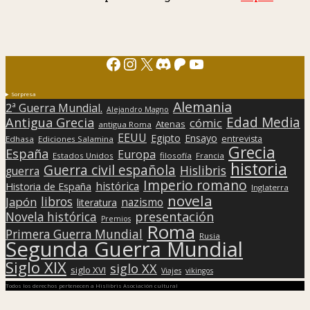
Facebook
Instagram
X
Discord
Patreon
YouTube
Sorpresa
Alemania
2ª Guerra Mundial.
Alejandro Magno
Edad Media
Antigua Grecia
cómic
Atenas
antigua Roma
EEUU
Egipto
Ensayo
entrevista
Edhasa
Ediciones Salamina
Grecia
España
Europa
Estados Unidos
filosofía
Francia
historia
Guerra civil española
Hislibris
guerra
Imperio romano
histórica
Historia de España
Inglaterra
novela
libros
Japón
nazismo
literatura
presentación
Novela histórica
Premios
Roma
Primera Guerra Mundial
Rusia
Segunda Guerra Mundial
Siglo XIX
siglo XX
siglo XVI
Viajes
vikingos
Todos los derechos pertenecen a Hislibris Asociación cultural