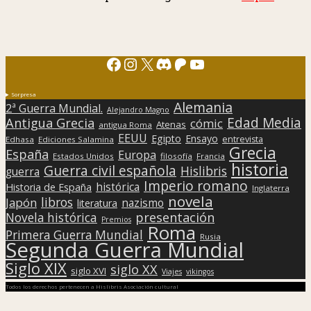
Facebook
Instagram
X
Discord
Patreon
YouTube
Sorpresa
Alemania
2ª Guerra Mundial.
Alejandro Magno
Edad Media
Antigua Grecia
cómic
Atenas
antigua Roma
EEUU
Egipto
Ensayo
entrevista
Edhasa
Ediciones Salamina
Grecia
España
Europa
Estados Unidos
filosofía
Francia
historia
Guerra civil española
Hislibris
guerra
Imperio romano
histórica
Historia de España
Inglaterra
novela
libros
Japón
nazismo
literatura
presentación
Novela histórica
Premios
Roma
Primera Guerra Mundial
Rusia
Segunda Guerra Mundial
Siglo XIX
siglo XX
siglo XVI
Viajes
vikingos
Todos los derechos pertenecen a Hislibris Asociación cultural