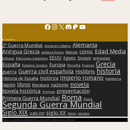
Facebook
Instagram
X
Discord
Patreon
YouTube
Sorpresa
Alemania
2ª Guerra Mundial.
Alejandro Magno
Edad Media
Antigua Grecia
cómic
Atenas
antigua Roma
EEUU
Egipto
Ensayo
entrevista
Edhasa
Ediciones Salamina
Grecia
España
Europa
Estados Unidos
filosofía
Francia
historia
Guerra civil española
Hislibris
guerra
Imperio romano
histórica
Historia de España
Inglaterra
novela
libros
Japón
nazismo
literatura
presentación
Novela histórica
Premios
Roma
Primera Guerra Mundial
Rusia
Segunda Guerra Mundial
Siglo XIX
siglo XX
siglo XVI
Viajes
vikingos
Todos los derechos pertenecen a Hislibris Asociación cultural