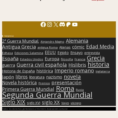
Facebook
Instagram
X
Discord
Patreon
YouTube
Sorpresa
Alemania
2ª Guerra Mundial.
Alejandro Magno
Edad Media
Antigua Grecia
cómic
Atenas
antigua Roma
EEUU
Egipto
Ensayo
entrevista
Edhasa
Ediciones Salamina
Grecia
España
Europa
Estados Unidos
filosofía
Francia
historia
Guerra civil española
Hislibris
guerra
Imperio romano
histórica
Historia de España
Inglaterra
novela
libros
Japón
nazismo
literatura
presentación
Novela histórica
Premios
Roma
Primera Guerra Mundial
Rusia
Segunda Guerra Mundial
Siglo XIX
siglo XX
siglo XVI
Viajes
vikingos
Todos los derechos pertenecen a Hislibris Asociación cultural