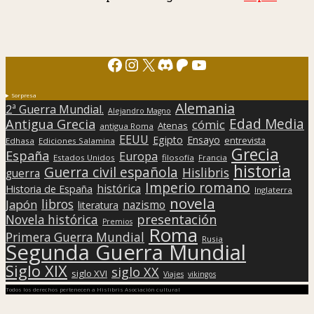
Facebook
Instagram
X
Discord
Patreon
YouTube
Sorpresa
Alemania
2ª Guerra Mundial.
Alejandro Magno
Edad Media
Antigua Grecia
cómic
Atenas
antigua Roma
EEUU
Egipto
Ensayo
entrevista
Edhasa
Ediciones Salamina
Grecia
España
Europa
Estados Unidos
filosofía
Francia
historia
Guerra civil española
Hislibris
guerra
Imperio romano
histórica
Historia de España
Inglaterra
novela
libros
Japón
nazismo
literatura
presentación
Novela histórica
Premios
Roma
Primera Guerra Mundial
Rusia
Segunda Guerra Mundial
Siglo XIX
siglo XX
siglo XVI
Viajes
vikingos
Todos los derechos pertenecen a Hislibris Asociación cultural