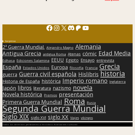
Facebook
Instagram
X
Discord
Patreon
YouTube
Sorpresa
Alemania
2ª Guerra Mundial.
Alejandro Magno
Edad Media
Antigua Grecia
cómic
Atenas
antigua Roma
EEUU
Egipto
Ensayo
entrevista
Edhasa
Ediciones Salamina
Grecia
España
Europa
Estados Unidos
filosofía
Francia
historia
Guerra civil española
Hislibris
guerra
Imperio romano
histórica
Historia de España
Inglaterra
novela
libros
Japón
nazismo
literatura
presentación
Novela histórica
Premios
Roma
Primera Guerra Mundial
Rusia
Segunda Guerra Mundial
Siglo XIX
siglo XX
siglo XVI
Viajes
vikingos
Todos los derechos pertenecen a Hislibris Asociación cultural