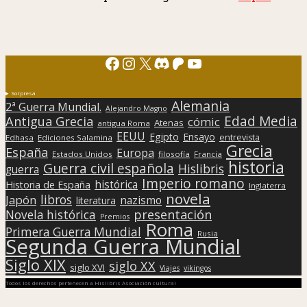
Facebook
Instagram
X
Discord
Patreon
YouTube
Sorpresa
Alemania
2ª Guerra Mundial.
Alejandro Magno
Edad Media
Antigua Grecia
cómic
Atenas
antigua Roma
EEUU
Egipto
Ensayo
entrevista
Edhasa
Ediciones Salamina
Grecia
España
Europa
Estados Unidos
filosofía
Francia
historia
Guerra civil española
Hislibris
guerra
Imperio romano
histórica
Historia de España
Inglaterra
novela
libros
Japón
nazismo
literatura
presentación
Novela histórica
Premios
Roma
Primera Guerra Mundial
Rusia
Segunda Guerra Mundial
Siglo XIX
siglo XX
siglo XVI
Viajes
vikingos
Todos los derechos pertenecen a Hislibris Asociación cultural