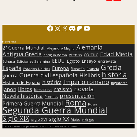
Facebook
Instagram
X
Discord
Patreon
YouTube
Sorpresa
Alemania
2ª Guerra Mundial.
Alejandro Magno
Edad Media
Antigua Grecia
cómic
Atenas
antigua Roma
EEUU
Egipto
Ensayo
entrevista
Edhasa
Ediciones Salamina
Grecia
España
Europa
Estados Unidos
filosofía
Francia
historia
Guerra civil española
Hislibris
guerra
Imperio romano
histórica
Historia de España
Inglaterra
novela
libros
Japón
nazismo
literatura
presentación
Novela histórica
Premios
Roma
Primera Guerra Mundial
Rusia
Segunda Guerra Mundial
Siglo XIX
siglo XX
siglo XVI
Viajes
vikingos
Todos los derechos pertenecen a Hislibris Asociación cultural