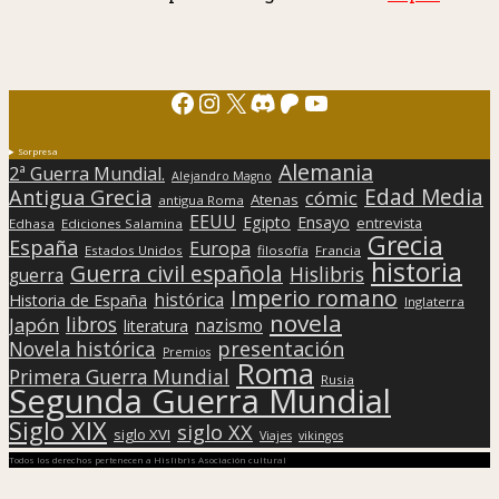
Facebook
Instagram
X
Discord
Patreon
YouTube
Sorpresa
Alemania
2ª Guerra Mundial.
Alejandro Magno
Edad Media
Antigua Grecia
cómic
Atenas
antigua Roma
EEUU
Egipto
Ensayo
entrevista
Edhasa
Ediciones Salamina
Grecia
España
Europa
Estados Unidos
filosofía
Francia
historia
Guerra civil española
Hislibris
guerra
Imperio romano
histórica
Historia de España
Inglaterra
novela
libros
Japón
nazismo
literatura
presentación
Novela histórica
Premios
Roma
Primera Guerra Mundial
Rusia
Segunda Guerra Mundial
Siglo XIX
siglo XX
siglo XVI
Viajes
vikingos
Todos los derechos pertenecen a Hislibris Asociación cultural