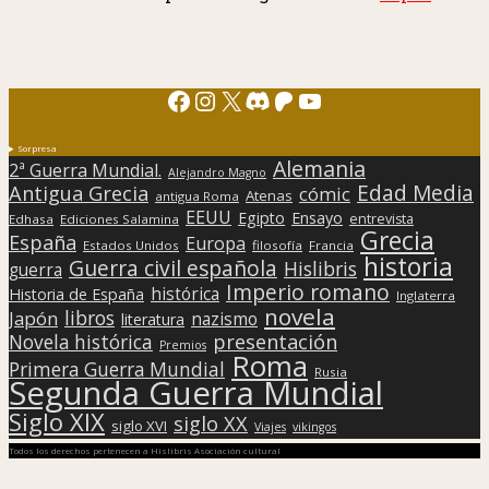
Facebook
Instagram
X
Discord
Patreon
YouTube
Sorpresa
Alemania
2ª Guerra Mundial.
Alejandro Magno
Edad Media
Antigua Grecia
cómic
Atenas
antigua Roma
EEUU
Egipto
Ensayo
entrevista
Edhasa
Ediciones Salamina
Grecia
España
Europa
Estados Unidos
filosofía
Francia
historia
Guerra civil española
Hislibris
guerra
Imperio romano
histórica
Historia de España
Inglaterra
novela
libros
Japón
nazismo
literatura
presentación
Novela histórica
Premios
Roma
Primera Guerra Mundial
Rusia
Segunda Guerra Mundial
Siglo XIX
siglo XX
siglo XVI
Viajes
vikingos
Todos los derechos pertenecen a Hislibris Asociación cultural