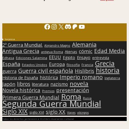
Facebook
Instagram
X
Discord
Patreon
YouTube
Sorpresa
Alemania
2ª Guerra Mundial.
Alejandro Magno
Edad Media
Antigua Grecia
cómic
Atenas
antigua Roma
EEUU
Egipto
Ensayo
entrevista
Edhasa
Ediciones Salamina
Grecia
España
Europa
Estados Unidos
filosofía
Francia
historia
Guerra civil española
Hislibris
guerra
Imperio romano
histórica
Historia de España
Inglaterra
novela
libros
Japón
nazismo
literatura
presentación
Novela histórica
Premios
Roma
Primera Guerra Mundial
Rusia
Segunda Guerra Mundial
Siglo XIX
siglo XX
siglo XVI
Viajes
vikingos
Todos los derechos pertenecen a Hislibris Asociación cultural