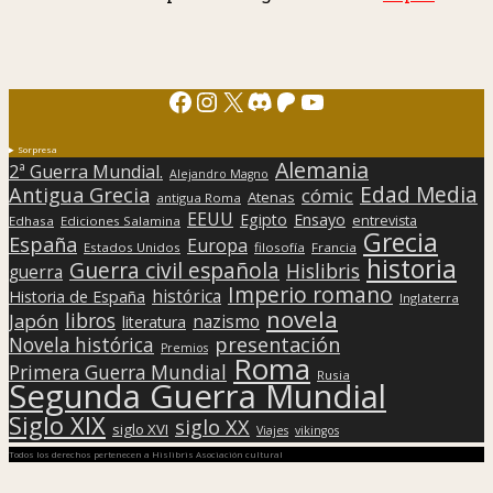
Facebook
Instagram
X
Discord
Patreon
YouTube
Sorpresa
Alemania
2ª Guerra Mundial.
Alejandro Magno
Edad Media
Antigua Grecia
cómic
Atenas
antigua Roma
EEUU
Egipto
Ensayo
entrevista
Edhasa
Ediciones Salamina
Grecia
España
Europa
Estados Unidos
filosofía
Francia
historia
Guerra civil española
Hislibris
guerra
Imperio romano
histórica
Historia de España
Inglaterra
novela
libros
Japón
nazismo
literatura
presentación
Novela histórica
Premios
Roma
Primera Guerra Mundial
Rusia
Segunda Guerra Mundial
Siglo XIX
siglo XX
siglo XVI
Viajes
vikingos
Todos los derechos pertenecen a Hislibris Asociación cultural