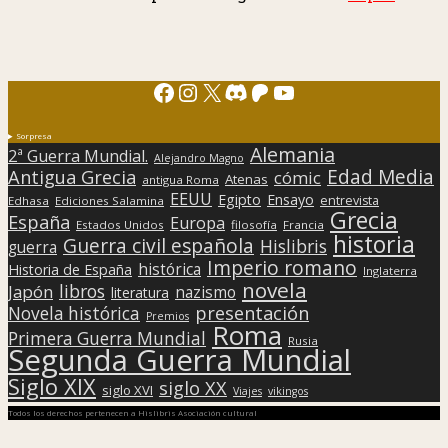
Facebook
Instagram
X
Discord
Patreon
YouTube
Sorpresa
Alemania
2ª Guerra Mundial.
Alejandro Magno
Edad Media
Antigua Grecia
cómic
Atenas
antigua Roma
EEUU
Egipto
Ensayo
entrevista
Edhasa
Ediciones Salamina
Grecia
España
Europa
Estados Unidos
filosofía
Francia
historia
Guerra civil española
Hislibris
guerra
Imperio romano
histórica
Historia de España
Inglaterra
novela
libros
Japón
nazismo
literatura
presentación
Novela histórica
Premios
Roma
Primera Guerra Mundial
Rusia
Segunda Guerra Mundial
Siglo XIX
siglo XX
siglo XVI
Viajes
vikingos
Todos los derechos pertenecen a Hislibris Asociación cultural