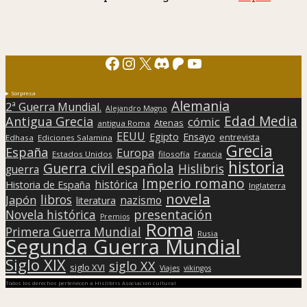
Facebook
Instagram
X
Discord
Patreon
YouTube
Sorpresa
Alemania
2ª Guerra Mundial.
Alejandro Magno
Edad Media
Antigua Grecia
cómic
Atenas
antigua Roma
EEUU
Egipto
Ensayo
entrevista
Edhasa
Ediciones Salamina
Grecia
España
Europa
Estados Unidos
filosofía
Francia
historia
Guerra civil española
Hislibris
guerra
Imperio romano
histórica
Historia de España
Inglaterra
novela
libros
Japón
nazismo
literatura
presentación
Novela histórica
Premios
Roma
Primera Guerra Mundial
Rusia
Segunda Guerra Mundial
Siglo XIX
siglo XX
siglo XVI
Viajes
vikingos
Todos los derechos pertenecen a Hislibris Asociación cultural