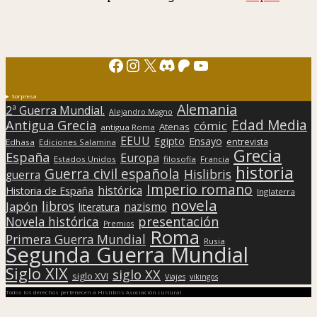
Facebook
Instagram
X
Discord
Patreon
YouTube
Sorpresa
Alemania
2ª Guerra Mundial.
Alejandro Magno
Edad Media
Antigua Grecia
cómic
Atenas
antigua Roma
EEUU
Egipto
Ensayo
entrevista
Edhasa
Ediciones Salamina
Grecia
España
Europa
Estados Unidos
filosofía
Francia
historia
Guerra civil española
Hislibris
guerra
Imperio romano
histórica
Historia de España
Inglaterra
novela
libros
Japón
nazismo
literatura
presentación
Novela histórica
Premios
Roma
Primera Guerra Mundial
Rusia
Segunda Guerra Mundial
Siglo XIX
siglo XX
siglo XVI
Viajes
vikingos
Todos los derechos pertenecen a Hislibris Asociación cultural