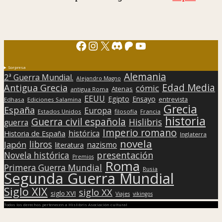
Facebook
Instagram
X
Discord
Patreon
YouTube
Sorpresa
Alemania
2ª Guerra Mundial.
Alejandro Magno
Edad Media
Antigua Grecia
cómic
Atenas
antigua Roma
EEUU
Egipto
Ensayo
entrevista
Edhasa
Ediciones Salamina
Grecia
España
Europa
Estados Unidos
filosofía
Francia
historia
Guerra civil española
Hislibris
guerra
Imperio romano
histórica
Historia de España
Inglaterra
novela
libros
Japón
nazismo
literatura
presentación
Novela histórica
Premios
Roma
Primera Guerra Mundial
Rusia
Segunda Guerra Mundial
Siglo XIX
siglo XX
siglo XVI
Viajes
vikingos
Todos los derechos pertenecen a Hislibris Asociación cultural