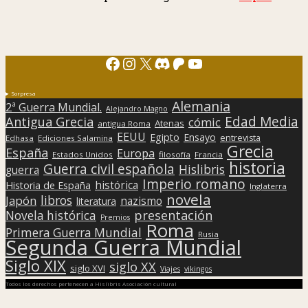
Facebook
Instagram
X
Discord
Patreon
YouTube
Sorpresa
Alemania
2ª Guerra Mundial.
Alejandro Magno
Edad Media
Antigua Grecia
cómic
Atenas
antigua Roma
EEUU
Egipto
Ensayo
entrevista
Edhasa
Ediciones Salamina
Grecia
España
Europa
Estados Unidos
filosofía
Francia
historia
Guerra civil española
Hislibris
guerra
Imperio romano
histórica
Historia de España
Inglaterra
novela
libros
Japón
nazismo
literatura
presentación
Novela histórica
Premios
Roma
Primera Guerra Mundial
Rusia
Segunda Guerra Mundial
Siglo XIX
siglo XX
siglo XVI
Viajes
vikingos
Todos los derechos pertenecen a Hislibris Asociación cultural