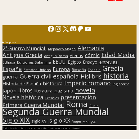
Facebook
Instagram
X
Discord
Patreon
YouTube
Sorpresa
Alemania
2ª Guerra Mundial.
Alejandro Magno
Edad Media
Antigua Grecia
cómic
Atenas
antigua Roma
EEUU
Egipto
Ensayo
entrevista
Edhasa
Ediciones Salamina
Grecia
España
Europa
Estados Unidos
filosofía
Francia
historia
Guerra civil española
Hislibris
guerra
Imperio romano
histórica
Historia de España
Inglaterra
novela
libros
Japón
nazismo
literatura
presentación
Novela histórica
Premios
Roma
Primera Guerra Mundial
Rusia
Segunda Guerra Mundial
Siglo XIX
siglo XX
siglo XVI
Viajes
vikingos
Todos los derechos pertenecen a Hislibris Asociación cultural