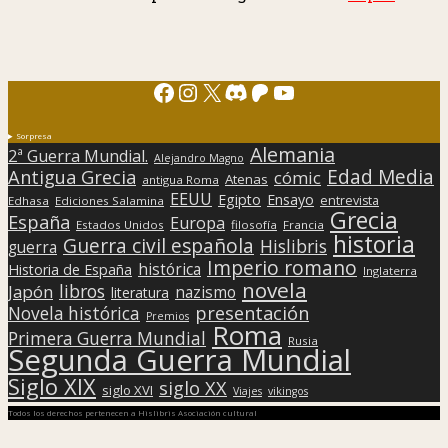
Facebook
Instagram
X
Discord
Patreon
YouTube
Sorpresa
Alemania
2ª Guerra Mundial.
Alejandro Magno
Edad Media
Antigua Grecia
cómic
Atenas
antigua Roma
EEUU
Egipto
Ensayo
entrevista
Edhasa
Ediciones Salamina
Grecia
España
Europa
Estados Unidos
filosofía
Francia
historia
Guerra civil española
Hislibris
guerra
Imperio romano
histórica
Historia de España
Inglaterra
novela
libros
Japón
nazismo
literatura
presentación
Novela histórica
Premios
Roma
Primera Guerra Mundial
Rusia
Segunda Guerra Mundial
Siglo XIX
siglo XX
siglo XVI
Viajes
vikingos
Todos los derechos pertenecen a Hislibris Asociación cultural