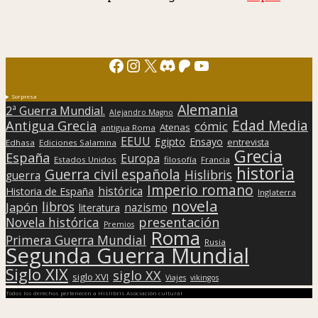
Facebook
Instagram
X
Discord
Patreon
YouTube
Sorpresa
Alemania
2ª Guerra Mundial.
Alejandro Magno
Edad Media
Antigua Grecia
cómic
Atenas
antigua Roma
EEUU
Egipto
Ensayo
entrevista
Edhasa
Ediciones Salamina
Grecia
España
Europa
Estados Unidos
filosofía
Francia
historia
Guerra civil española
Hislibris
guerra
Imperio romano
histórica
Historia de España
Inglaterra
novela
libros
Japón
nazismo
literatura
presentación
Novela histórica
Premios
Roma
Primera Guerra Mundial
Rusia
Segunda Guerra Mundial
Siglo XIX
siglo XX
siglo XVI
Viajes
vikingos
Todos los derechos pertenecen a Hislibris Asociación cultural