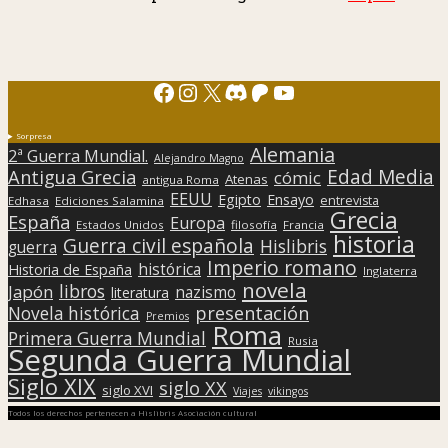
Facebook
Instagram
X
Discord
Patreon
YouTube
Sorpresa
Alemania
2ª Guerra Mundial.
Alejandro Magno
Edad Media
Antigua Grecia
cómic
Atenas
antigua Roma
EEUU
Egipto
Ensayo
entrevista
Edhasa
Ediciones Salamina
Grecia
España
Europa
Estados Unidos
filosofía
Francia
historia
Guerra civil española
Hislibris
guerra
Imperio romano
histórica
Historia de España
Inglaterra
novela
libros
Japón
nazismo
literatura
presentación
Novela histórica
Premios
Roma
Primera Guerra Mundial
Rusia
Segunda Guerra Mundial
Siglo XIX
siglo XX
siglo XVI
Viajes
vikingos
Todos los derechos pertenecen a Hislibris Asociación cultural