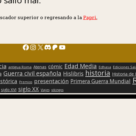
scador superior o regresando a la
Papri
.
Facebook
Instagram
X
Discord
Patreon
YouTube
Edad Media
cia
cómic
Atenas
antigua Roma
Edhasa
Ediciones Sa
historia
Guerra civil española
Hislibris
a
Historia de
presentación
stórica
Primera Guerra Mundial
Premios
siglo XX
siglo XVI
Viajes
vikingos