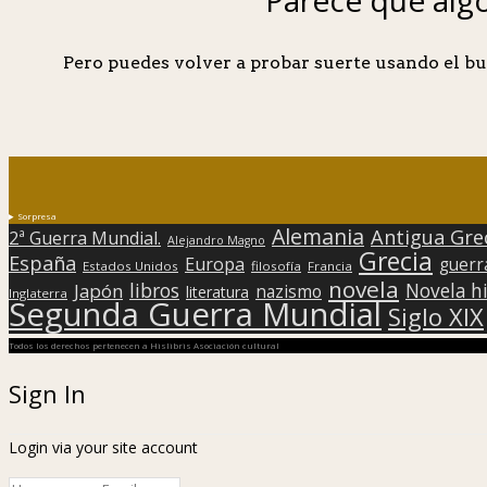
Pero puedes volver a probar suerte usando el bu
Sorpresa
Alemania
Antigua Gre
2ª Guerra Mundial.
Alejandro Magno
Grecia
España
Europa
guerr
Estados Unidos
filosofía
Francia
novela
libros
Japón
Novela hi
nazismo
literatura
Inglaterra
Segunda Guerra Mundial
Siglo XIX
Todos los derechos pertenecen a Hislibris Asociación cultural
Sign In
Login via your site account