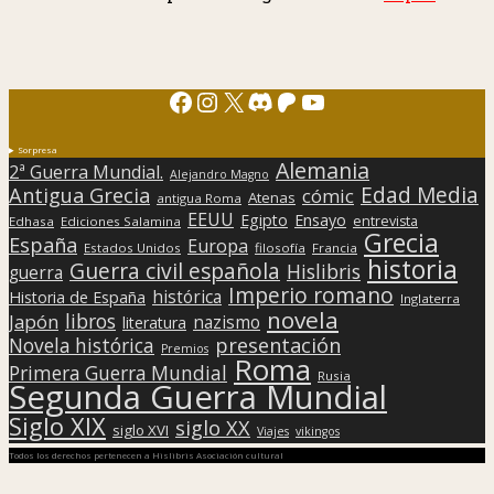
Facebook
Instagram
X
Discord
Patreon
YouTube
Sorpresa
Alemania
2ª Guerra Mundial.
Alejandro Magno
Edad Media
Antigua Grecia
cómic
Atenas
antigua Roma
EEUU
Egipto
Ensayo
entrevista
Edhasa
Ediciones Salamina
Grecia
España
Europa
Estados Unidos
filosofía
Francia
historia
Guerra civil española
Hislibris
guerra
Imperio romano
histórica
Historia de España
Inglaterra
novela
libros
Japón
nazismo
literatura
presentación
Novela histórica
Premios
Roma
Primera Guerra Mundial
Rusia
Segunda Guerra Mundial
Siglo XIX
siglo XX
siglo XVI
Viajes
vikingos
Todos los derechos pertenecen a Hislibris Asociación cultural