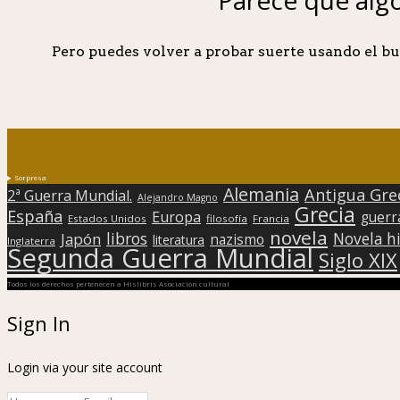
Pero puedes volver a probar suerte usando el bu
Sorpresa
Alemania
Antigua Gre
2ª Guerra Mundial.
Alejandro Magno
Grecia
España
Europa
guerr
Estados Unidos
filosofía
Francia
novela
libros
Japón
Novela hi
nazismo
literatura
Inglaterra
Segunda Guerra Mundial
Siglo XIX
Todos los derechos pertenecen a Hislibris Asociación cultural
Sign In
Login via your site account