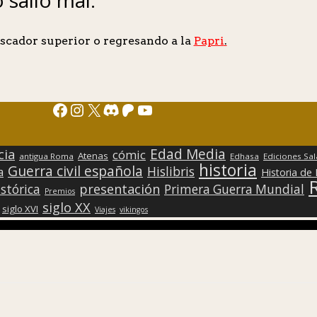
scador superior o regresando a la
Papri
.
Facebook
Instagram
X
Discord
Patreon
YouTube
Edad Media
cia
cómic
Atenas
antigua Roma
Edhasa
Ediciones Sa
historia
Guerra civil española
Hislibris
a
Historia de
presentación
stórica
Primera Guerra Mundial
Premios
siglo XX
siglo XVI
Viajes
vikingos