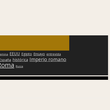
EEUU
Egipto
Ensayo
entrevista
lamina
Imperio romano
histórica
 España
Roma
Rusia