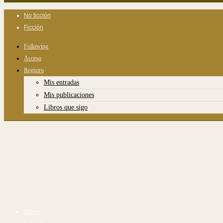
No ficción
Ficción
Following
Acceso
Registro
Mis entradas
Mis publicaciones
Libros que sigo
Inicio