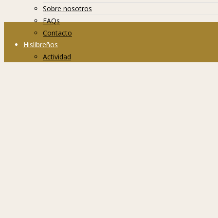
Sobre nosotros
FAQs
Contacto
Hislibreños
Actividad
Grupos
Miembros
Foro
Página no encontra
Parece que algo