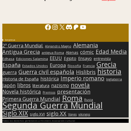
Facebook
Instagram
X
Discord
Patreon
YouTube
Sorpresa
Alemania
2ª Guerra Mundial.
Alejandro Magno
Edad Media
Antigua Grecia
cómic
Atenas
antigua Roma
EEUU
Egipto
Ensayo
entrevista
Edhasa
Ediciones Salamina
Grecia
España
Europa
Estados Unidos
filosofía
Francia
historia
Guerra civil española
Hislibris
guerra
Imperio romano
histórica
Historia de España
Inglaterra
novela
libros
Japón
nazismo
literatura
presentación
Novela histórica
Premios
Roma
Primera Guerra Mundial
Rusia
Segunda Guerra Mundial
Siglo XIX
siglo XX
siglo XVI
Viajes
vikingos
Todos los derechos pertenecen a Hislibris Asociación cultural