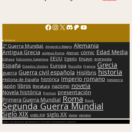
Facebook
Instagram
X
Discord
Patreon
YouTube
Sorpresa
Alemania
2ª Guerra Mundial.
Alejandro Magno
Edad Media
Antigua Grecia
cómic
Atenas
antigua Roma
EEUU
Egipto
Ensayo
entrevista
Edhasa
Ediciones Salamina
Grecia
España
Europa
Estados Unidos
filosofía
Francia
historia
Guerra civil española
Hislibris
guerra
Imperio romano
histórica
Historia de España
Inglaterra
novela
libros
Japón
nazismo
literatura
presentación
Novela histórica
Premios
Roma
Primera Guerra Mundial
Rusia
Segunda Guerra Mundial
Siglo XIX
siglo XX
siglo XVI
Viajes
vikingos
Todos los derechos pertenecen a Hislibris Asociación cultural