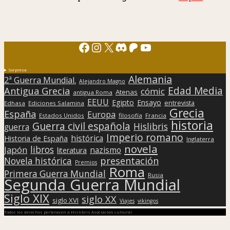
Facebook
Instagram
X
Discord
Patreon
YouTube
Sorpresa
Alemania
2ª Guerra Mundial.
Alejandro Magno
Edad Media
Antigua Grecia
cómic
Atenas
antigua Roma
EEUU
Egipto
Ensayo
entrevista
Edhasa
Ediciones Salamina
Grecia
España
Europa
Estados Unidos
filosofía
Francia
historia
Guerra civil española
Hislibris
guerra
Imperio romano
histórica
Historia de España
Inglaterra
novela
libros
Japón
nazismo
literatura
presentación
Novela histórica
Premios
Roma
Primera Guerra Mundial
Rusia
Segunda Guerra Mundial
Siglo XIX
siglo XX
siglo XVI
Viajes
vikingos
Todos los derechos pertenecen a Hislibris Asociación cultural