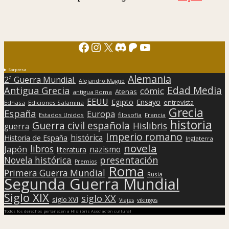
Facebook
Instagram
X
Discord
Patreon
YouTube
Sorpresa
Alemania
2ª Guerra Mundial.
Alejandro Magno
Edad Media
Antigua Grecia
cómic
Atenas
antigua Roma
EEUU
Egipto
Ensayo
entrevista
Edhasa
Ediciones Salamina
Grecia
España
Europa
Estados Unidos
filosofía
Francia
historia
Guerra civil española
Hislibris
guerra
Imperio romano
histórica
Historia de España
Inglaterra
novela
libros
Japón
nazismo
literatura
presentación
Novela histórica
Premios
Roma
Primera Guerra Mundial
Rusia
Segunda Guerra Mundial
Siglo XIX
siglo XX
siglo XVI
Viajes
vikingos
Todos los derechos pertenecen a Hislibris Asociación cultural