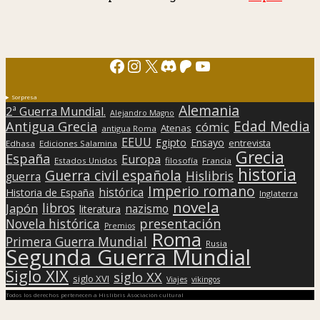
Facebook
Instagram
X
Discord
Patreon
YouTube
Sorpresa
Alemania
2ª Guerra Mundial.
Alejandro Magno
Edad Media
Antigua Grecia
cómic
Atenas
antigua Roma
EEUU
Egipto
Ensayo
entrevista
Edhasa
Ediciones Salamina
Grecia
España
Europa
Estados Unidos
filosofía
Francia
historia
Guerra civil española
Hislibris
guerra
Imperio romano
histórica
Historia de España
Inglaterra
novela
libros
Japón
nazismo
literatura
presentación
Novela histórica
Premios
Roma
Primera Guerra Mundial
Rusia
Segunda Guerra Mundial
Siglo XIX
siglo XX
siglo XVI
Viajes
vikingos
Todos los derechos pertenecen a Hislibris Asociación cultural