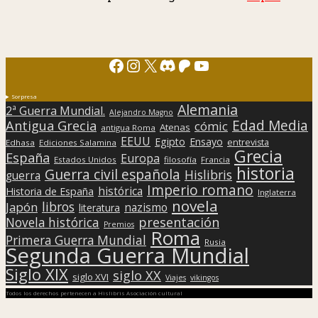
Facebook
Instagram
X
Discord
Patreon
YouTube
Sorpresa
Alemania
2ª Guerra Mundial.
Alejandro Magno
Edad Media
Antigua Grecia
cómic
Atenas
antigua Roma
EEUU
Egipto
Ensayo
entrevista
Edhasa
Ediciones Salamina
Grecia
España
Europa
Estados Unidos
filosofía
Francia
historia
Guerra civil española
Hislibris
guerra
Imperio romano
histórica
Historia de España
Inglaterra
novela
libros
Japón
nazismo
literatura
presentación
Novela histórica
Premios
Roma
Primera Guerra Mundial
Rusia
Segunda Guerra Mundial
Siglo XIX
siglo XX
siglo XVI
Viajes
vikingos
Todos los derechos pertenecen a Hislibris Asociación cultural