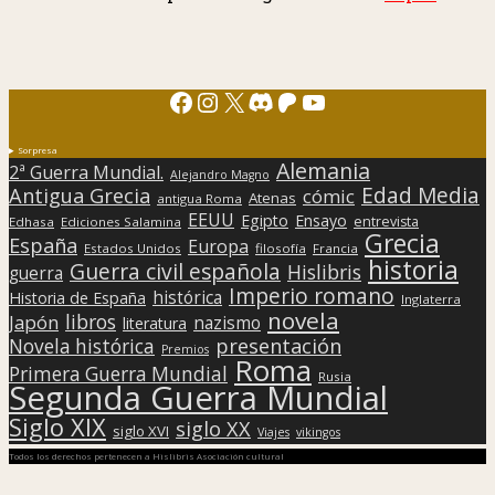
Facebook
Instagram
X
Discord
Patreon
YouTube
Sorpresa
Alemania
2ª Guerra Mundial.
Alejandro Magno
Edad Media
Antigua Grecia
cómic
Atenas
antigua Roma
EEUU
Egipto
Ensayo
entrevista
Edhasa
Ediciones Salamina
Grecia
España
Europa
Estados Unidos
filosofía
Francia
historia
Guerra civil española
Hislibris
guerra
Imperio romano
histórica
Historia de España
Inglaterra
novela
libros
Japón
nazismo
literatura
presentación
Novela histórica
Premios
Roma
Primera Guerra Mundial
Rusia
Segunda Guerra Mundial
Siglo XIX
siglo XX
siglo XVI
Viajes
vikingos
Todos los derechos pertenecen a Hislibris Asociación cultural