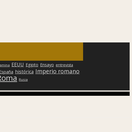
EEUU
Egipto
Ensayo
entrevista
lamina
Imperio romano
histórica
 España
Roma
Rusia