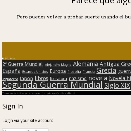
Pero puedes volver a probar suerte usando el bu
Sorpresa
Alemania
Antigua Gre
2ª Guerra Mundial.
Alejandro Magno
Grecia
España
Europa
guerr
Estados Unidos
filosofía
Francia
novela
libros
Japón
Novela hi
nazismo
literatura
Inglaterra
Segunda Guerra Mundial
Siglo XIX
Todos los derechos pertenecen a Hislibris Asociación cultural
Sign In
Login via your site account