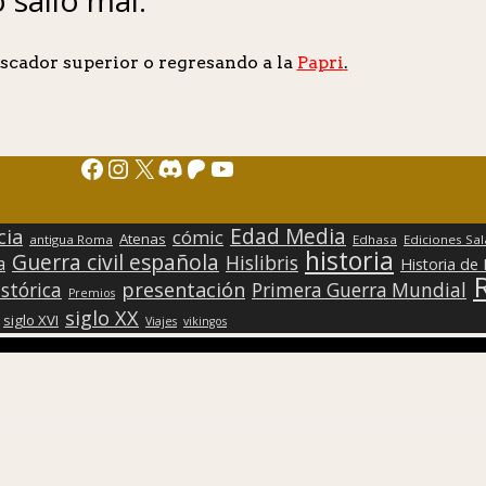
scador superior o regresando a la
Papri
.
Facebook
Instagram
X
Discord
Patreon
YouTube
Edad Media
cia
cómic
Atenas
antigua Roma
Edhasa
Ediciones Sa
historia
Guerra civil española
Hislibris
a
Historia de
presentación
stórica
Primera Guerra Mundial
Premios
siglo XX
siglo XVI
Viajes
vikingos