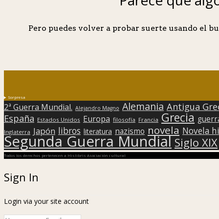
Pero puedes volver a probar suerte usando el bu
Sorpresa
Alemania
Antigua Gre
2ª Guerra Mundial.
Alejandro Magno
Grecia
España
Europa
guerr
Estados Unidos
filosofía
Francia
novela
libros
Japón
Novela hi
nazismo
literatura
Inglaterra
Segunda Guerra Mundial
Siglo XIX
Todos los derechos pertenecen a Hislibris Asociación cultural
Sign In
Login via your site account