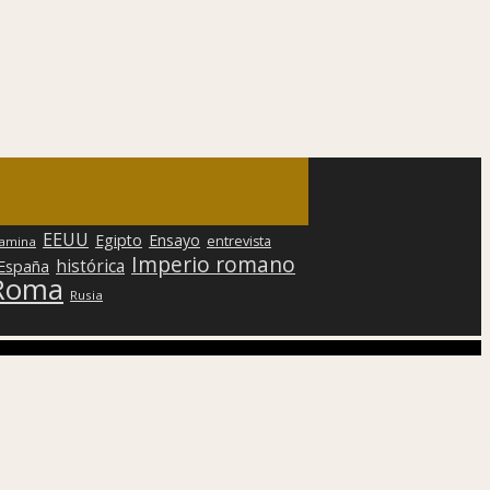
EEUU
Egipto
Ensayo
entrevista
lamina
Imperio romano
histórica
 España
Roma
Rusia