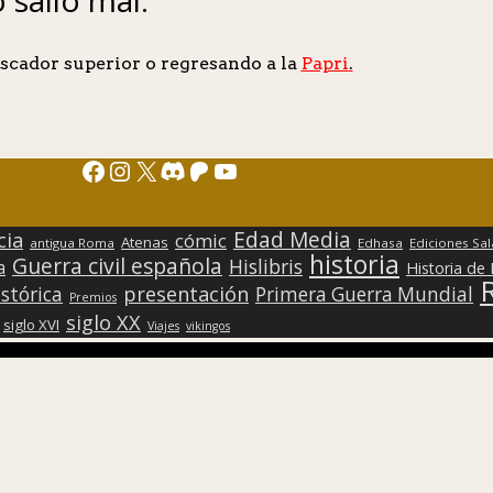
scador superior o regresando a la
Papri
.
Facebook
Instagram
X
Discord
Patreon
YouTube
Edad Media
cia
cómic
Atenas
antigua Roma
Edhasa
Ediciones Sa
historia
Guerra civil española
Hislibris
a
Historia de
presentación
stórica
Primera Guerra Mundial
Premios
siglo XX
siglo XVI
Viajes
vikingos