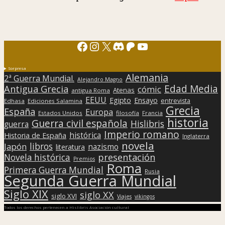
Facebook
Instagram
X
Discord
Patreon
YouTube
Sorpresa
Alemania
2ª Guerra Mundial.
Alejandro Magno
Edad Media
Antigua Grecia
cómic
Atenas
antigua Roma
EEUU
Egipto
Ensayo
entrevista
Edhasa
Ediciones Salamina
Grecia
España
Europa
Estados Unidos
filosofía
Francia
historia
Guerra civil española
Hislibris
guerra
Imperio romano
histórica
Historia de España
Inglaterra
novela
libros
Japón
nazismo
literatura
presentación
Novela histórica
Premios
Roma
Primera Guerra Mundial
Rusia
Segunda Guerra Mundial
Siglo XIX
siglo XX
siglo XVI
Viajes
vikingos
Todos los derechos pertenecen a Hislibris Asociación cultural